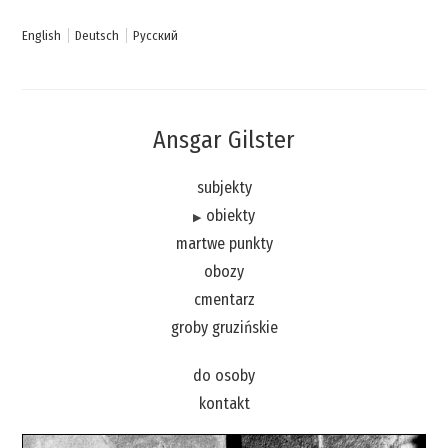
Skip to content
English
Deutsch
Русский
Ansgar Gilster
subjekty
obiekty
martwe punkty
obozy
cmentarz
groby gruzińskie
do osoby
kontakt